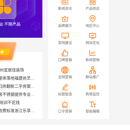
新闻资讯
产品供应
品牌展示
地区中心
官网建设
网站优化
口碑营销
新闻营销
现代简约家庭装修免费设计整体落地福建尚艺空间新材料科技有限公司
苏州兔哥哥智装：性价比高旧房翻新二手房案例推荐
全网营销
群站推广
福田全屋定制怎么设计，华居不锈钢提供专业解答
程培训不花钱
标题智造
舆情监控
省内周边居家改造免费量房收费标准浙江乐享新材料
报价浙江乐享新材料
口令营销
智能编辑
新房家庭装修硬装施工_福建尚艺空间新材料科技有限公司
讯浦口
浙江城区房子整装免费量房选哪家-浙江乐享新材料有限公司