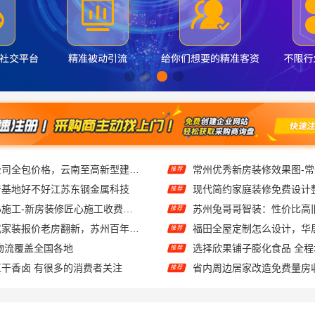
产基地好不好江苏东钢金属科技
推荐
美居乐家装匠心施工-新房装修匠心施工收费多少
推荐
苏州市区一站式家装报价老房翻新，苏州百年豪庭新材料
推荐
物流覆盖全国各地
选择欣果铺子膨化食品 全
推荐
干香卤 有很多的消费者关注
推荐
广东省私立专科学校-北京理工大学珠海学院继续教育学院
浙江本地家装定制设计大概
推荐
宁波镇海家装设计合作联系方式宁波雅美和居建材科技有限公司
推荐
湖北省惠物电子商务有限公司：小型生鲜食品代理商价格分析
南京空间定制哪家好-创亿
推荐
周边高端定制家庭装修报价明细，顶派全铝高端定制价格公开
推荐