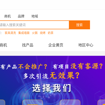
商机
品牌
地域
搜索
索：
家具清洗
集成墙面
火锅
烧烤
奶茶
商机
找产品
企业黄页
地区中心